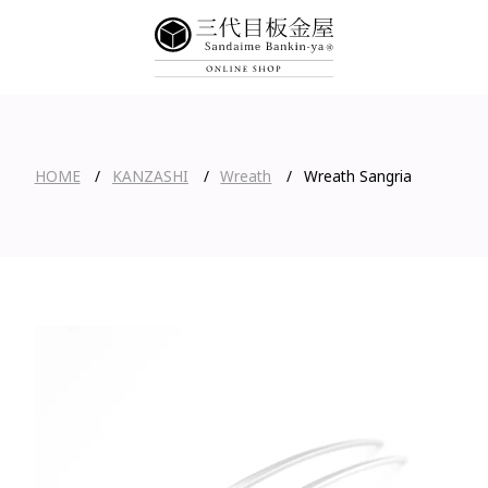
HOME
KANZASHI
Wreath
Wreath Sangria