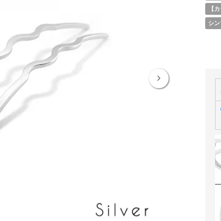
【カ
シン
Next