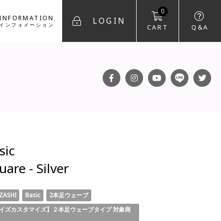
0
INFORMATION
LOGIN
インフォメーション
CART
Q&A
FACEBOOK
INSTAGRAM
YOUTUBE
LINE
T
sic
uare - Silver
ZASHI
Basic
2本足ウェーブ
イズカスタマイズ】２本足ウェーブタイプ 対象商