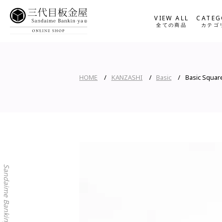
VIEW ALL
CATEG
全ての商品
カテゴ
HOME
KANZASHI
Basic
Basic Square
Sandaime Bankinya Online Shop