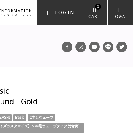
0
INFORMATION
LOGIN
インフォメーション
CART
Q&A
FACEBOOK
INSTAGRAM
YOUTUBE
LINE
T
sic
und - Gold
ZASHI
Basic
2本足ウェーブ
イズカスタマイズ】２本足ウェーブタイプ 対象商