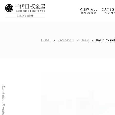
VIEW ALL
CATEG
全ての商品
カテゴ
HOME
KANZASHI
Basic
Basic Round
Sandaime Bankinya Online Shop