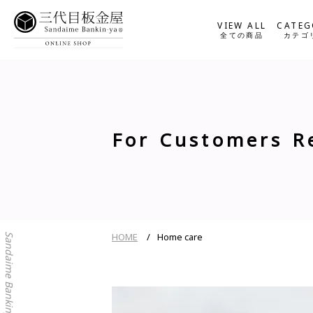
VIEW ALL
CATEG
全ての商品
カテゴ
For Customers R
HOME
Home care
Sandaime Bankinya Online Shop