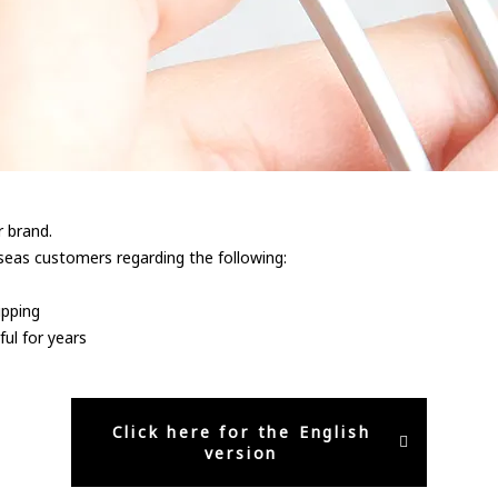
r brand.
seas customers regarding the following:
ipping
ful for years
Click here for the English
version