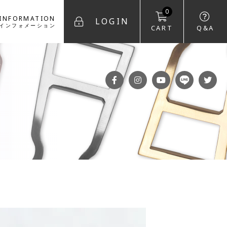
0
INFORMATION
LOGIN
インフォメーション
CART
Q&A
FACEBOOK
INSTAGRAM
YOUTUBE
LINE
T