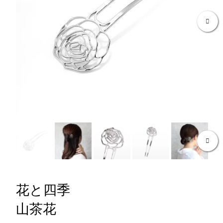
Ne
Ne
花と四季
山茶花