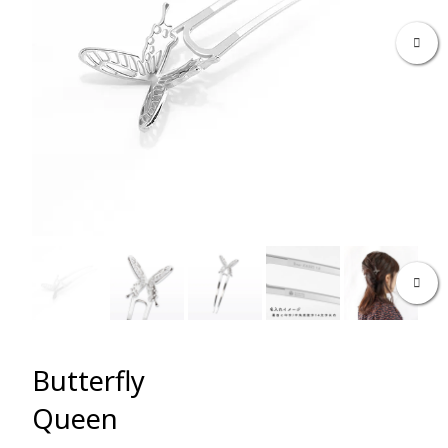
Ne
Ne
Butterfly
Queen